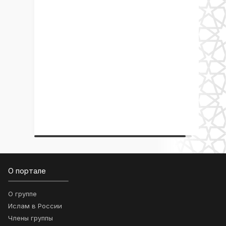
О портале
О группе
Ислам в России
Члены группы