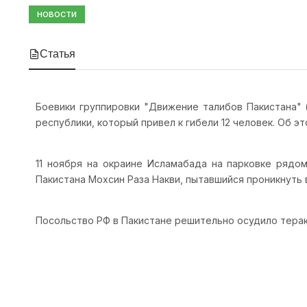
НОВОСТИ
Статья
Боевики группировки "Движение талибов Пакистана" (
республики, который привел к гибели 12 человек. Об эт
11 ноября на окраине Исламабада на парковке рядом
Пакистана Мохсин Раза Накви, пытавшийся проникнуть
Посольство РФ в Пакистане решительно осудило терак