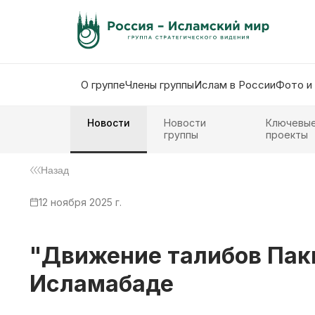
О группе
Члены группы
Ислам в России
Фото и
Новости
Новости
Ключевы
группы
проекты
Назад
12 ноября 2025 г.
"Движение талибов Паки
Исламабаде