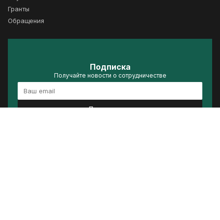
Гранты
Обращения
Подписка
Получайте новости о сотрудничестве
Подписаться
Политика конфиденциальности
Условия использования
Сделано в ACRELIS
© 2026 Группа стратегического видения «Россия – Исламский мир»