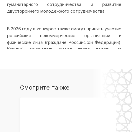
гуманитарного сотрудничества и развитие
двустороннего молодежного сотрудничества.
В 2026 году в конкурсе также смогут принять участие
российские некоммерческие организации и
физические лица (граждане Российской Федерации).
Каждый соискатель имеет право подать на
ежегодный конкурс только одну заявку, даже в
случае нахождения в составе коллектива/группы.
Условием предоставления гранта является
Смотрите также
обязательство соискателя сделать результаты своих
проектов общественным достоянием. Конкурсная
документация содержит также иные ограничения на
подачу заявок.
Заявки на участие в конкурсе по форме принимаются
с 1 февраля по 1 апреля – реализация проектов