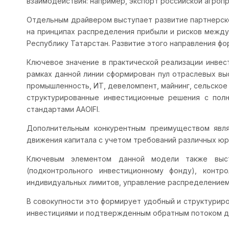
взаимодействия: например, экспорт российской агропр
Отдельным драйвером выступает развитие партнерско
на принципах распределения прибыли и рисков между
Республику Татарстан. Развитие этого направления ф
Ключевое значение в практической реализации инвес
рамках данной линии сформирован пул отраслевых вы
промышленность, ИТ, девеломпент, майнинг, сельское
структурированные инвестиционные решения с полн
стандартами AAOIFI.
Дополнительным конкурентным преимуществом явля
движения капитала с учетом требований различных юр
Ключевым элементом данной модели также высту
(подконтрольного инвестиционному фонду), контр
индивидуальных лимитов, управление распределением 
В совокупности это формирует удобный и структурир
инвестициями и подтвержденным обратным потоком д