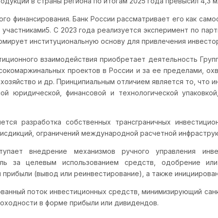
одукции в страны региона по итогам 2025 года превысил 4,3 
го финансирования. Банк России рассматривает его как само
 участниками5. С 2023 года реализуется эксперимент по пар
ормирует институциональную основу для привлечения инвестор
тиционного взаимодействия приобретает деятельность Групп
сокомаржинальных проектов в России и за ее пределами, ох
 хозяйство и др. Принципиальным отличием является то, что 
ой юридической, финансовой и технологической упаковкой
ется разработка собственных трансграничных инвестици
исдикций, ограничений международной расчетной инфраструкт
пает внедрение механизмов ручного управления инвес
оль за целевым использованием средств, одобрение или
прибыли (вывод или реинвестирование), а также инициирова
ованный поток инвестиционных средств, минимизирующий сан
оходности в форме прибыли или дивидендов.