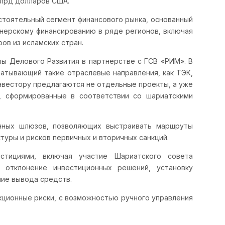
млрд долларов США.
стоятельный сегмент финансового рынка, основанный
тнерскому финансированию в ряде регионов, включая
ов из исламских стран.
ы Делового Развития в партнерстве с ГСВ «РИМ». В
ватывающий такие отраслевые направления, как ТЭК,
инвестору предлагаются не отдельные проекты, а уже
, сформированные в соответствии со шариатскими
онных шлюзов, позволяющих выстраивать маршруты
уры и рисков первичных и вторичных санкций.
тициями, включая участие Шариатского совета
 отклонение инвестиционных решений, установку
ние вывода средств.
кционные риски, с возможностью ручного управления