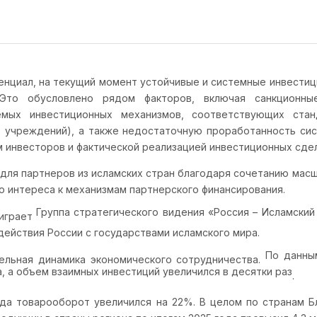
нциал, на текущий момент устойчивые и системные инвестици
Это обусловлено рядом факторов, включая санкционные
емых инвестиционных механизмов, соответствующих стан
х учреждений), а также недостаточную проработанность сис
инвесторов и фактической реализацией инвестиционных сдел
для партнеров из исламских стран благодаря сочетанию масш
о интереса к механизмам партнерского финансирования.
Группа стратегического видения «Россия – Исламский
 играет
ействия России с государствами исламского мира.
По данны
ельная динамика экономического сотрудничества.
а, а объем взаимных инвестиций увеличился в десятки раз
.
ода товарооборот увеличился на 22%. В целом по странам 