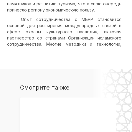
памятников и развитию туризма, что в свою очередь
принесло региону экономическую пользу.
Опыт сотрудничества с МБРР становится
основой для расширения международных связей в
сфере охраны культурного наследия, включая
партнерство со странами Организации исламского
сотрудничества. Многие методики и технологии,
апробированные в российских проектах, могут быть
адаптированы для реализации на территории
государств ОИС, учитывая специфику их культурных
ландшафтов и климатических условий. Кроме того,
успешные модели управления и финансирования
проектов становятся примером для национальных
Смотрите также
программ этих стран.
Исторические и культурные связи,
существующие между Россией и странами
Организации исламского сотрудничества, создают
уникальную базу для углубления сотрудничества в
области культурного наследия. Взаимное влияние
цивилизаций проявляется в архитектурных