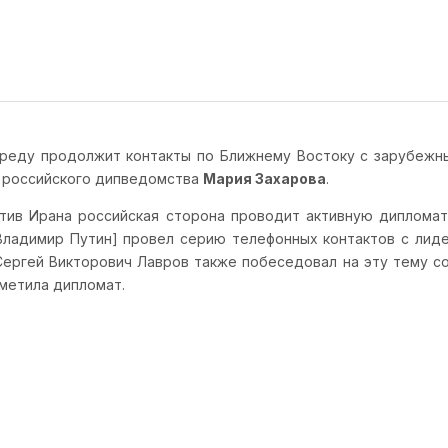
реду продолжит контакты по Ближнему Востоку с зарубежны
ь российского дипведомства
Мария Захарова
.
отив Ирана российская сторона проводит активную диплома
Владимир Путин] провел серию телефонных контактов с лиде
Сергей Викторович Лавров также побеседовал на эту тему со 
тметила дипломат.