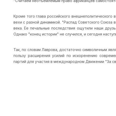
"Считаем неотъемлемым право африканцев самостояте
Кроме того глава российского внешнеполитического 
вехи с разной динамикой. "Распад Советского Союза 
века. Ее печальные последствия ощутили наши друзь
Однако "конец истории" не случился, и сегодня насту
Так, по словам Лаврова, достаточно символичным явл
пользу расширения усилий по искоренению современ
партий для участия в международном Движении "За сво