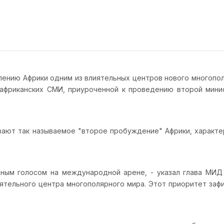
лению Африки одним из влиятельных центров нового многопол
африканских СМИ, приуроченной к проведению второй мини
вают так называемое "второе пробуждение" Африки, характ
иным голосом на международной арене, - указал глава МИД
иятельного центра многополярного мира. Этот приоритет заф