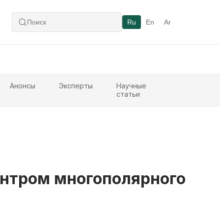
Ru
En
Ar
Анонсы
Эксперты
Научные
статьи
ентром многополярного