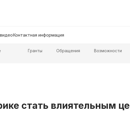
 видео
Контактная информация
е
Гранты
Обращения
Возможности
рике стать влиятельным ц