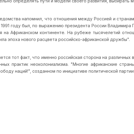
льно определять пути и модели своего развития, выбирать м
ведомства напомнил, что отношения между Россией и страна
в 1991 году был, по выражению президента России Владимира
я на Африканском континенте. На рубеже тысячелетий отнош
пила эпоха нового расцвета российско-африканской дружбы".
яется тот факт, что именно российская сторона на различны
ных практик неоколониализма. "Многие африканские стран
боду наций!", созданном по инициативе политической партии "