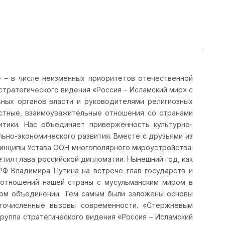
 – в числе неизменных приоритетов отечественной
стратегического видения «Россия – Исламский мир» с
ьных органов власти и руководителями религиозных
естные, взаимоуважительные отношения со странами
тики. Нас объединяет приверженность культурно-
ьно-экономического развития. Вместе с друзьями из
ринципы Устава ООН многополярного мироустройства.
тил глава российской дипломатии. Нынешний год, как
РФ Владимира Путина на встрече глав государств и
е отношений нашей страны с мусульманским миром в
ном объединении. Тем самым были заложены основы
огочисленные вызовы современности. «Стержневым
руппа стратегического видения «Россия – Исламский