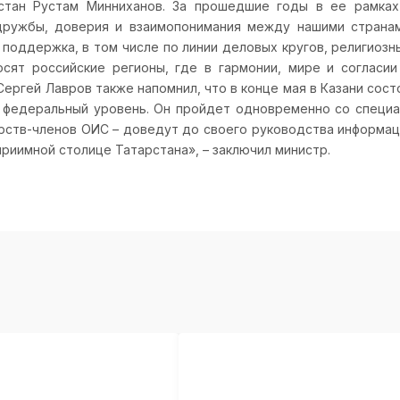
рстан Рустам Минниханов. За прошедшие годы в ее рамках
дружбы, доверия и взаимопонимания между нашими страна
поддержка, в том числе по линии деловых кругов, религиоз
осят российские регионы, где в гармонии, мире и согласи
Сергей Лавров также напомнил, что в конце мая в Казани со
а федеральный уровень. Он пройдет одновременно со специа
арств-членов ОИС – доведут до своего руководства информа
риимной столице Татарстана», – заключил министр.