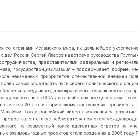
 со странами Исламского мира, их дальнейшее укрепление
ых дел России Сергей Лавров на встрече руководства Группы 
 сотрудничества, представителями федеральных и регионал
ржава, государство-цивилизация – поддерживает добрые, ч
исле неизменных приоритетов отечественной внешней поли
право самим определять пути своего политического и социал
е более справедливого, демократичного, опирающегося на п
падом» во главе с США ультралиберальные ценности», – отме
сполняется 20 лет историческому выступлению президента 
 Малайзии. Тогда российский лидер высказался за развити
ыл предоставлен статус наблюдателя при этом международ
ованного на совместный поиск адекватных ответов на мн
ных взаимовыгодных проектов стала созданная в 2006 году Г