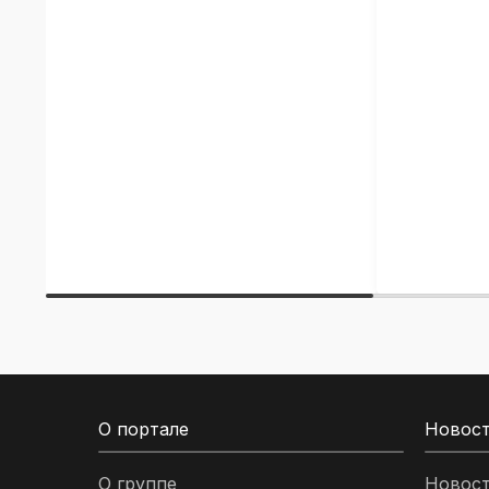
О портале
Новос
О группе
Новос