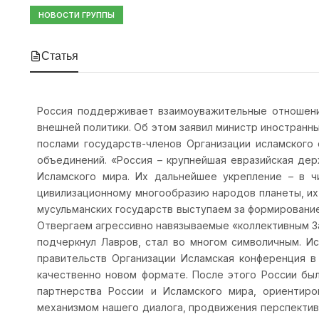
НОВОСТИ ГРУППЫ
Статья
Россия поддерживает взаимоуважительные отношения
внешней политики. Об этом заявил министр иностранн
послами государств-членов Организации исламского
объединений. «Россия – крупнейшая евразийская де
Исламского мира. Их дальнейшее укрепление – в ч
цивилизационному многообразию народов планеты, их 
мусульманских государств выступаем за формировани
Отвергаем агрессивно навязываемые «коллективным За
подчеркнул Лавров, стал во многом символичным. И
правительств Организации Исламская конференция в
качественно новом формате. После этого России б
партнерства России и Исламского мира, ориентир
механизмом нашего диалога, продвижения перспектив