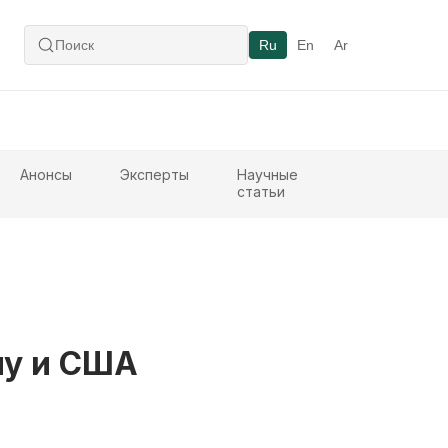
Ru
En
Ar
Анонсы
Эксперты
Научные
статьи
ну и США