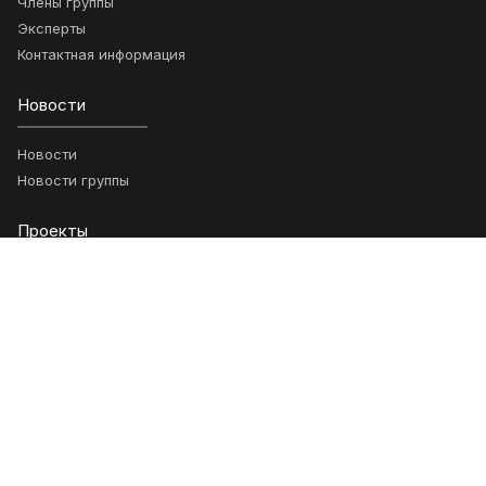
Члены группы
Эксперты
Контактная информация
Новости
Новости
Новости группы
Проекты
Ключевые проекты
Возможности
Анонсы
Научные статьи
Гранты
Обращения