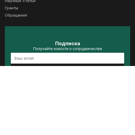
Научные статьи
Гранты
Обращения
Подписка
Получайте новости о сотрудничестве
Подписаться
Политика конфиденциальности
Условия использования
Сделано в ACRELIS