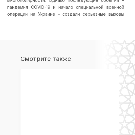
многополярности. Однако последующие события –
пандемия COVID-19 и начало специальной военной
операции на Украине – создали серьезные вызовы
для реализации планов, обострив вопросы
продовольственной безопасности. Необходимо
иметь в виду, что на самом континенте нарастает
внутренняя политическая нестабильность, связанная
с военными переворотами в Мали, Гвинее, Судане и
Буркина-Фасо. Тем не менее политические контакты
Смотрите также
между Россией и странами Африки не прекращались
как на площадках международных организаций, так и
в двустороннем режиме.
Второй саммит в Санкт-Петербурге в 2023 году
состоялся в сложной обстановке и сместил акцент на
гуманитарную сферу: образование, науку и культуру.
Важным прецедентом стала «Африканская мирная
инициатива» по Украине, показавшая растущую роль
Африканского союза. Последующее расширение