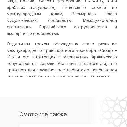
МИД России, Совета Федерации, РАНХиГС, Лиги
арабских государств, Египетского совета по
международным делам, Всемирного союза
мусульманских сообществ, Международной
организации Евразийского сотрудничества и
экспертного сообщества.
Отдельным треком обсуждения стало развитие
международного транспортного коридора «Север –
Юг» и его интеграция с маршрутами Аравийского
полуострова и Африки. Участники подчеркнули, что
транспортная связанность становится основой новой
архитектуры безопасности и устойчивого развития.
Председатель Комитета Совета Федерации по
международным делам
Григорий Карасин
заявил,
что сегодня формируется запрос на новую систему
международных отношений, основанную не на
конфронтации, а на взаимовыгодном сотрудничестве.
Смотрите также
«Экономические связи на региональном уровне
должны лечь в основу новой архитектуры