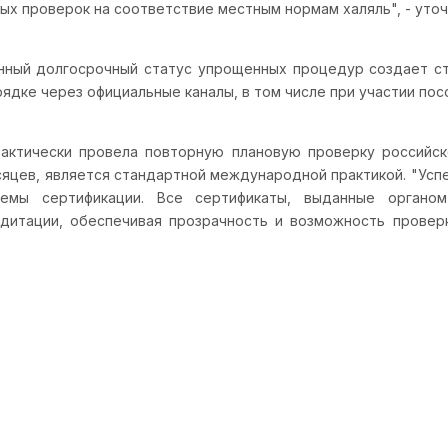
х проверок на соответствие местным нормам халяль", - уточ
енный долгосрочный статус упрощенных процедур создает с
ядке через официальные каналы, в том числе при участии пос
 фактически провела повторную плановую проверку российс
сяцев, является стандартной международной практикой. "Усп
темы сертификации. Все сертификаты, выданные органом
итации, обеспечивая прозрачность и возможность проверк