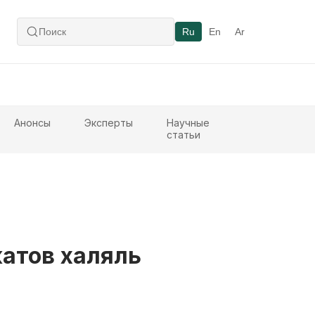
Ru
En
Ar
Анонсы
Эксперты
Научные
статьи
атов халяль