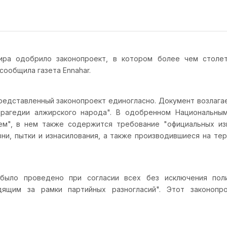
ира одобрило законопроект, в котором более чем столе
сообщила газета Ennahar.
редставленный законопроект единогласно. Документ возлага
рагедии алжирского народа". В одобренном Национальны
ем", в нем также содержится требование "официальных из
азни, пытки и изнасилования, а также производившиеся на т
 было проведено при согласии всех без исключения пол
ящим за рамки партийных разногласий". Этот законопр