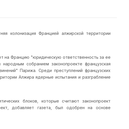
тняя колонизация Францией алжирской территории
ет на Францию "юридическую ответственность за ее
м народным собранием законопроекте французская
винений" Парижа. Среди преступлений французских
ерритории Алжира ядерные испытания и разграбление
итических блоков, которые считают законопроект
оект, добавляет газета, был одобрен на основе