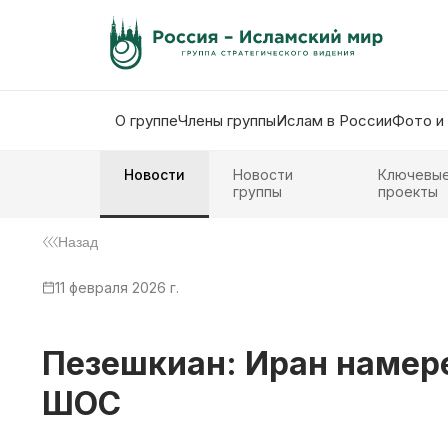
О группе
Члены группы
Ислам в России
Фото и
Новости
Новости
Ключевы
группы
проекты
Назад
11 февраля 2026 г.
Пезешкиан: Иран намере
ШОС