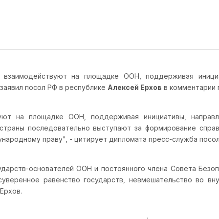
о взаимодействуют на площадке ООН, поддерживая иници
 заявил посол РФ в республике
Алексей Ерхов
в комментарии п
вуют на площадке ООН, поддерживая инициативы, направл
 страны последовательно выступают за формирование справ
ародному праву", - цитирует дипломата пресс-служба посол
осударств-основателей ООН и постоянного члена Совета Безо
 суверенное равенство государств, невмешательство во вн
 Ерхов.