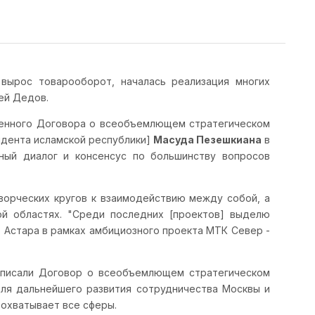
вырос товарооборот, началась реализация многих
ей Дедов.
венного Договора о всеобъемлющем стратегическом
зидента исламской республики]
Масуда Пезешкиана
в
ный диалог и консенсус по большинству вопросов
ворческих кругов к взаимодействию между собой, а
ой областях. "Среди последних [проектов] выделю
 Астара в рамках амбициозного проекта МТК Север -
писали Договор о всеобъемлющем стратегическом
для дальнейшего развития сотрудничества Москвы и
 охватывает все сферы.