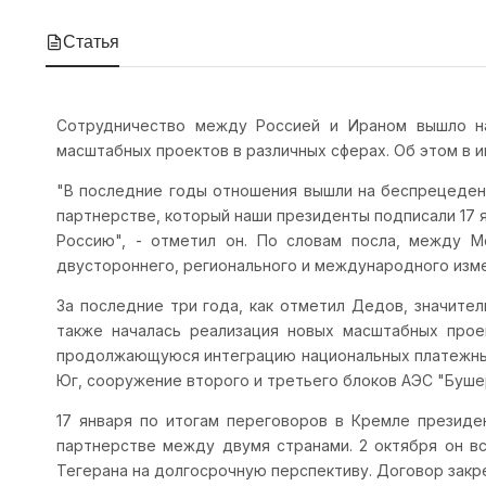
Статья
Сотрудничество между Россией и Ираном вышло на
масштабных проектов в различных сферах. Об этом в 
"В последние годы отношения вышли на беспрецеден
партнерстве, который наши президенты подписали 17 я
Россию", - отметил он. По словам посла, между М
двустороннего, регионального и международного изме
За последние три года, как отметил Дедов, значите
также началась реализация новых масштабных проек
продолжающуюся интеграцию национальных платежных 
Юг, сооружение второго и третьего блоков АЭС "Бушер"
17 января по итогам переговоров в Кремле презид
партнерстве между двумя странами. 2 октября он вс
Тегерана на долгосрочную перспективу. Договор закре