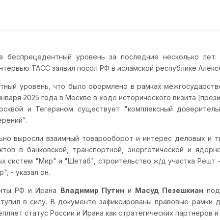
 беспрецедентный уровень за последние несколько лет: 
интервью ТАСС заявил посол РФ в исламской республике Алекс
тный уровень, что было оформлено в рамках межгосударст
нваря 2025 года в Москве в ходе исторического визита [пре
осквой и Тегераном существует "комплексный доверитель
рений".
льно выросли взаимный товарооборот и интерес деловых и т
тов в банковской, транспортной, энергетической и ядерн
систем "Мир" и "Шетаб", строительство ж/д участка Решт -
, - указал он.
енты РФ и Ирана
Владимир Путин
и
Масуд Пезешкиан
под
тупил в силу. В документе зафиксированы правовые рамки 
пляет статус России и Ирана как стратегических партнеров и