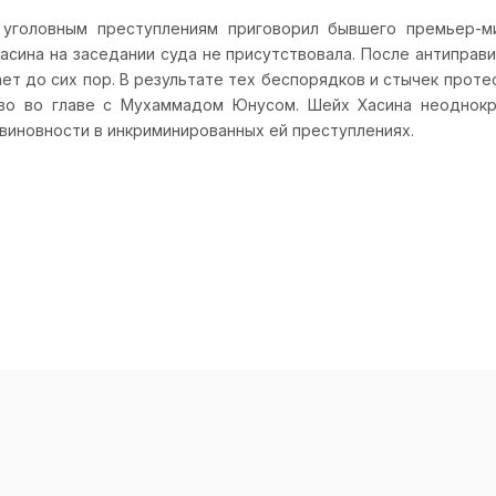
уголовным преступлениям приговорил бывшего премьер-м
асина на заседании суда не присутствовала. После антиправ
ет до сих пор. В результате тех беспорядков и стычек протес
во во главе с Мухаммадом Юнусом. Шейх Хасина неоднокра
евиновности в инкриминированных ей преступлениях.