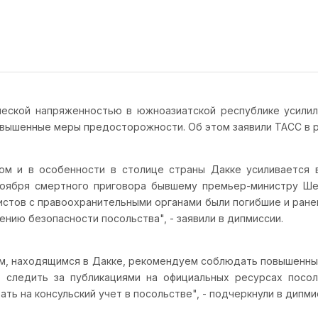
ческой напряженностью в южноазиатской республике усили
овышенные меры предосторожности. Об этом заявили ТАСС в р
ом и в особенности в столице страны Дакке усиливается 
оября смертного приговора бывшему премьер-министру Шей
истов с правоохранительными органами были погибшие и ране
нию безопасности посольства", - заявили в дипмиссии.
нам, находящимся в Дакке, рекомендуем соблюдать повышенны
 следить за публикациями на официальных ресурсах посол
ть на консульский учет в посольстве", - подчеркнули в дипми