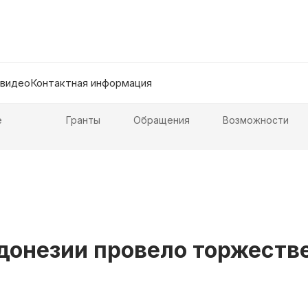
 видео
Контактная информация
е
Гранты
Обращения
Возможности
ндонезии провело торжест