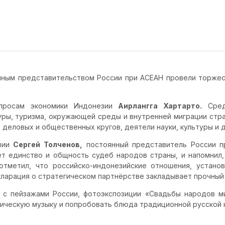
нным представительством России при АСЕАН провели торжес
опросам экономики Индонезии
Аирлангга Хартарто.
Среди
уры, туризма, окружающей среды и внутренней миграции стр
 деловых и общественных кругов, деятели науки, культуры и 
езии
Сергей Толченов,
постоянный представитель России 
ет единство и общность судеб народов страны, и напомнил
тметил, что российско-индонезийские отношения, устано
ларация о стратегическом партнёрстве закладывает прочный 
 с пейзажами России, фотоэкспозиции «Свадьбы народов м
сическую музыку и попробовать блюда традиционной русской к