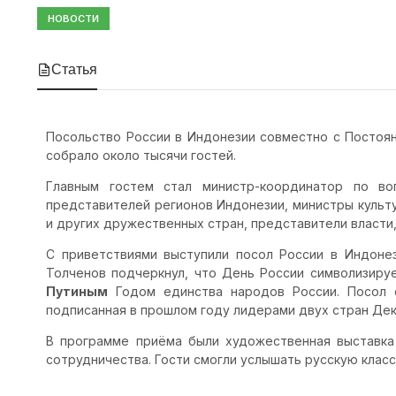
НОВОСТИ
Статья
Посольство России в Индонезии совместно с Постоя
собрало около тысячи гостей.
Главным гостем стал министр-координатор по в
представителей регионов Индонезии, министры культ
и других дружественных стран, представители власти,
С приветствиями выступили посол России в Индон
Толченов подчеркнул, что День России символизиру
Путиным
Годом единства народов России. Посол о
подписанная в прошлом году лидерами двух стран Дек
В программе приёма были художественная выставка
сотрудничества. Гости смогли услышать русскую клас