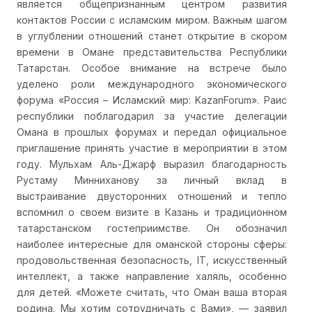
является общепризнанным центром развития
контактов России с исламским миром. Важным шагом
в углублении отношений станет открытие в скором
времени в Омане представительства Республики
Татарстан. Особое внимание на встрече было
уделено роли международного экономического
форума «Россия – Исламский мир: KazanForum». Раис
республики поблагодарил за участие делегации
Омана в прошлых форумах и передал официальное
приглашение принять участие в мероприятии в этом
году. Мульхам Аль-Джарф выразил благодарность
Рустаму Минниханову за личный вклад в
выстраивание двусторонних отношений и тепло
вспомнил о своем визите в Казань и традиционном
татарстанском гостеприимстве. Он обозначил
наиболее интересные для оманской стороны сферы:
продовольственная безопасность, IT, искусственный
интеллект, а также направление халяль, особенно
для детей. «Можете считать, что Оман ваша вторая
родина. Мы хотим сотрудничать с Вами», — заявил