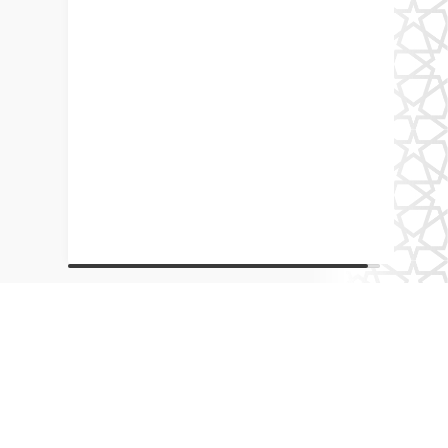
О портале
О группе
Ислам в России
Члены группы