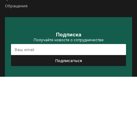
Обращения
Подписка
Получайте новости о сотрудничестве
Подписаться
Политика конфиденциальности
Условия использования
Сделано в ACRELIS
© 2026 Группа стратегического видения «Россия – Исламский мир»