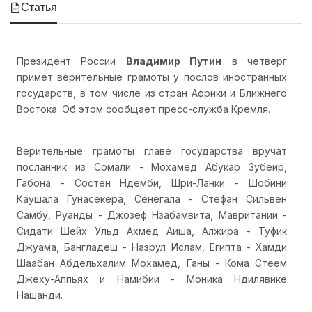
Статья
Президент России
Владимир Путин
в четверг
примет верительные грамоты у послов иностранных
государств, в том числе из стран Африки и Ближнего
Востока. Об этом сообщает пресс-служба Кремля.
Верительные грамоты главе государства вручат
посланник из Сомали - Мохамед Абукар Зубеир,
Габона - Состен Ндемби, Шри-Ланки - Шобини
Каушала Гунасекера, Сенегала - Стефан Сильвен
Самбу, Руанды - Джозеф Нзабамвита, Мавритании -
Сидати Шейх Ульд Ахмед Аиша, Алжира - Туфик
Джуама, Бангладеш - Назрул Ислам, Египта - Хамди
Шаабан Абдельхалим Мохамед, Ганы - Кома Стеем
Джеху-Аппьях и Намибии - Моника Ндилявике
Нашанди.