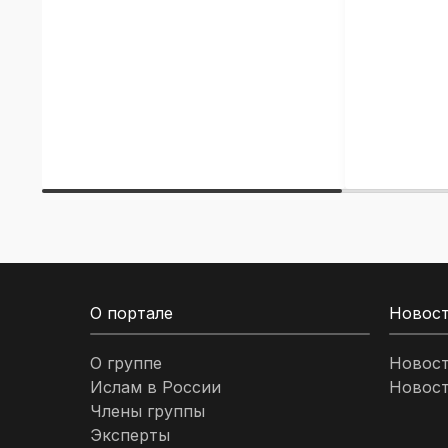
О портале
Новос
О группе
Новос
Ислам в России
Новост
Члены группы
Эксперты