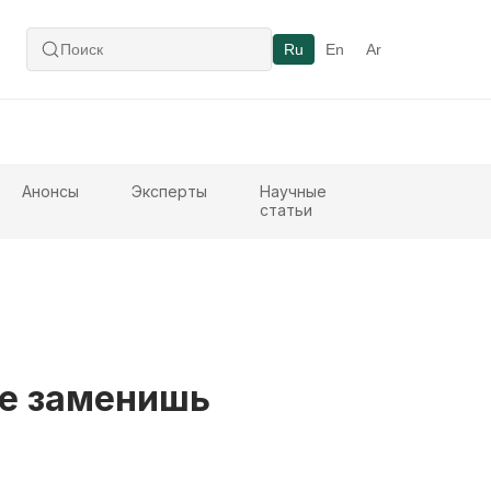
Ru
En
Ar
Анонсы
Эксперты
Научные
статьи
не заменишь