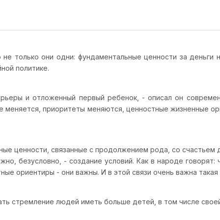
 не только они одни: фундаментальные ценности за деньги 
ной политике.
арьеры и отложенный первый ребенок, - описал он совреме
е меняется, приоритеты меняются, ценностные жизненные ори
ые ценности, связанные с продолжением рода, со счастьем д
ажно, безусловно, - создание условий. Как в народе говорят:
ные ориентиры - они важны. И в этой связи очень важна така
ь стремление людей иметь больше детей, в том числе своей