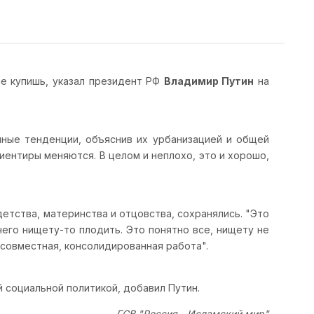
не купишь, указал президент РФ
Владимир Путин
на
нные тенденции, объяснив их урбанизацией и общей
ентиры меняются. В целом и неплохо, это и хорошо,
етства, материнства и отцовства, сохранялись. "Это
 чего нищету-то плодить. Это понятно все, нищету не
я совместная, консолидированная работа".
 социальной политикой, добавил Путин.
ГСВ "Россия - Исламский мир"