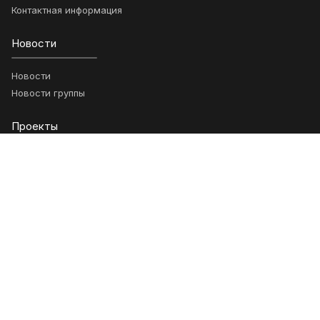
Контактная информация
Новости
Новости
Новости группы
Проекты
Ключевые проекты
Возможности
Анонсы
Научные статьи
Гранты
Обращения
Подписка