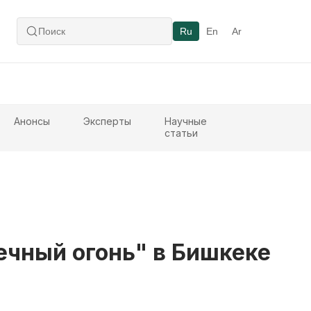
Ru
En
Ar
Анонсы
Эксперты
Научные
статьи
ечный огонь" в Бишкеке