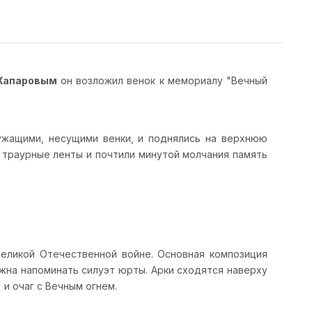
Жапаровым
он возложил венок к мемориалу "Вечный
ужащими, несущими венки, и поднялись на верхнюю
 траурные ленты и почтили минутой молчания память
еликой Отечественной войне. Основная композиция
лжна напоминать силуэт юрты. Арки сходятся наверху
и очаг с Вечным огнем.