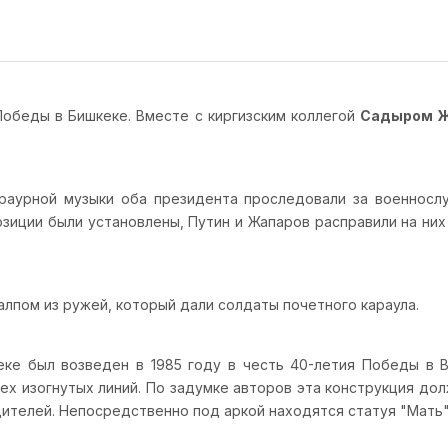
обеды в Бишкеке. Вместе с киргизским коллегой
Садыром 
раурной музыки оба президента проследовали за военносл
зиции были установлены, Путин и Жапаров расправили на них
пом из ружей, который дали солдаты почетного караула.
е был возведен в 1985 году в честь 40-летия Победы в В
ех изогнутых линий. По задумке авторов эта конструкция до
телей. Непосредственно под аркой находятся статуя "Мать" 