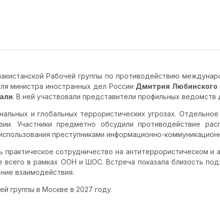
пакистанской Рабочей группы по противодействию междунар
ля министра иностранных дел России
Дмитрия Любинского
али
. В ней участвовали представители профильных ведомств 
альных и глобальных террористических угрозах. Отдельное 
зии. Участники предметно обсудили противодействие рас
 использования преступниками информационно-коммуникационн
 практическое сотрудничество на антитеррористическом и а
 всего в рамках ООН и ШОС. Встреча показала близость под
ение взаимодействия.
й группы в Москве в 2027 году.