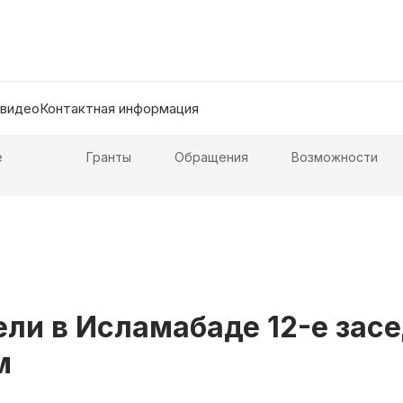
 видео
Контактная информация
е
Гранты
Обращения
Возможности
ели в Исламабаде 12-е зас
м