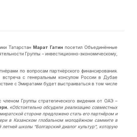
лики Татарстан
Марат Гатин
посетил Объединённые
ятельности Группы – инвестиционно-экономическому,
тнёрами по вопросам партнёрского финансирования.
 встреча с генеральным консулом России в Дубае
ствие с Эмиратами будет выстраиваться в том числе
с членом Группы стратегического видения от ОАЭ –
ери.
«Обстоятельно обсудили реализацию совместных
эмиратской стороне предложено стать его партнёром и
хери в Казанском глобальном молодёжном саммите в
ой летней школы
“
Болгарский диалог культур
”
, которую