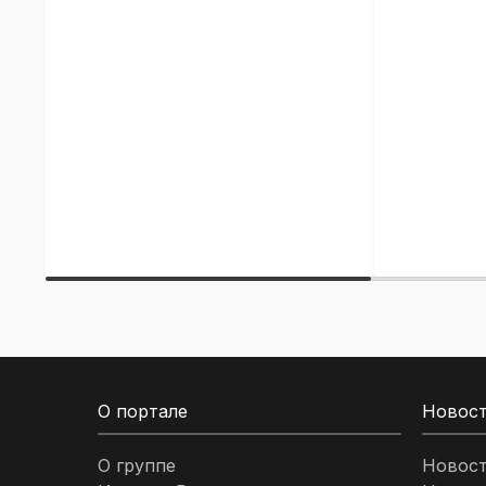
О портале
Новос
О группе
Новос