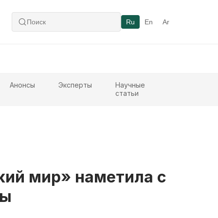
Ru
En
Ar
Анонсы
Эксперты
Научные
статьи
кий мир» наметила с
ты