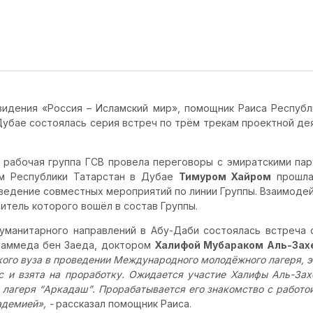
видения «Россия – Исламский мир», помощник Раиса Респуб
Дубае состоялась серия встреч по трём трекам проектной де
 рабочая группа ГСВ провела переговоры с эмиратскими пар
ем Республики Татарстан в Дубае
Тимуром Хайром
прошла
ведение совместных мероприятий по линии Группы. Взаимодей
итель которого вошёл в состав Группы.
уманитарного направлений в Абу-Даби состоялась встреча 
хаммеда бен Заеда, доктором
Халифой Мубараком Аль-Зах
кого вуза в проведении Международного молодёжного лагеря, 
 и взята на проработку. Ожидается участие Халифы Аль-За
 лагеря
“
Аркадаш
”
. Прорабатывается его знакомство с работ
адемией»
, -
рассказал помощник Раиса.