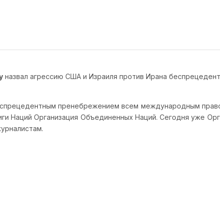
у
назвал агрессию США и Израиля против Ирана беспрецеде
еспрецедентным пренебрежением всем международным правом,
Лиги Наций Организация Объединенных Наций. Сегодня уже Ор
журналистам.