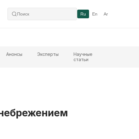
Ru
En
Ar
Анонсы
Эксперты
Научные
статьи
енебрежением