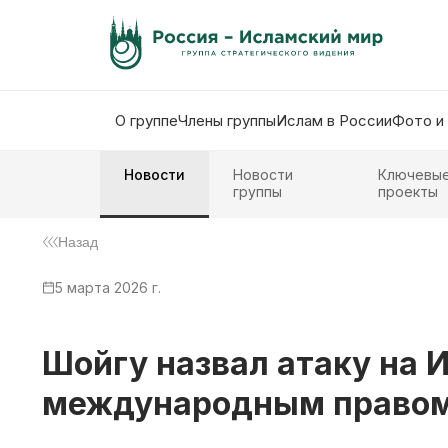
О группе
Члены группы
Ислам в России
Фото и
Новости
Новости
Ключевы
группы
проекты
Назад
5 марта 2026 г.
Шойгу назвал атаку на
международным право