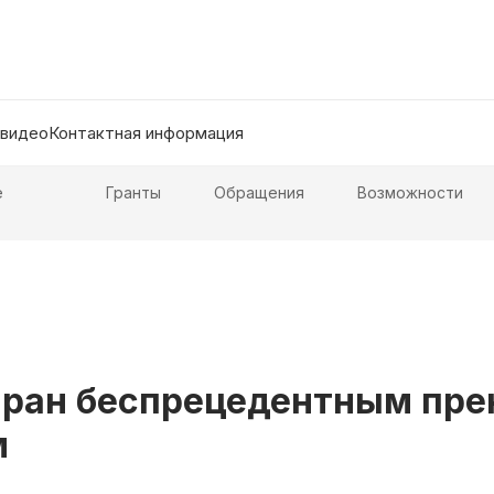
 видео
Контактная информация
е
Гранты
Обращения
Возможности
 Иран беспрецедентным пр
м