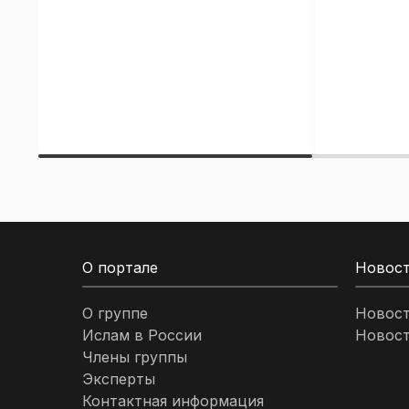
О портале
Новос
О группе
Новос
Ислам в России
Новост
Члены группы
Эксперты
Контактная информация