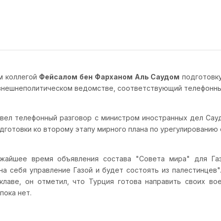
м коллегой
Фейсалом бен Фарханом Аль Саудом
подготовку
 внешнеполитическом ведомстве, соответствующий телефонный
овел телефонный разговор с министром иностранных дел Сау
готовки ко второму этапу мирного плана по урегулированию си
жайшее время объявления состава "Совета мира" для Газ
а себя управление Газой и будет состоять из палестинцев"
клаве, он отметил, что Турция готова направить своих во
пока нет.