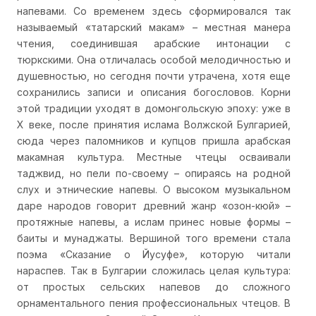
напевами. Со временем здесь сформировался так
называемый «татарский макам» – местная манера
чтения, соединившая арабские интонации с
тюркскими. Она отличалась особой мелодичностью и
душевностью, но сегодня почти утрачена, хотя еще
сохранились записи и описания богословов. Корни
этой традиции уходят в домонгольскую эпоху: уже в
X веке, после принятия ислама Волжской Булгарией,
сюда через паломников и купцов пришла арабская
макамная культура. Местные чтецы осваивали
таджвид, но пели по-своему – опираясь на родной
слух и этнические напевы. О высоком музыкальном
даре народов говорит древний жанр «озон-кюй» –
протяжные напевы, а ислам принес новые формы –
баиты и мунаджаты. Вершиной того времени стала
поэма «Сказание о Йусуфе», которую читали
нараспев. Так в Булгарии сложилась целая культура:
от простых сельских напевов до сложного
орнаментального пения профессиональных чтецов. В