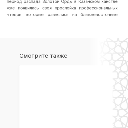
период распада Золотой Орды в Казанском ханстве
уже появилась своя прослойка профессиональных
чтецов, которые равнялись на ближневосточные
школы. Известно, например, что ко двору казанского
хана приезжал знаменитый музыкант из Средней Азии
Гулам Шади. Тогда же музыкальное мышление
впитало и монгольское влияние – тот самый плавный
строй, который до сих пор слышен в игре на курае. В
сельских поселениях фольклор и религиозная
Смотрите также
традиция постоянно соприкасались, и местные
напевы естественным образом проникали в чтение
Корана. После завоевания ханств в XVI веке началась
политика христианизации, мусульман притесняли:
разрушали мечети, облагали налогами обряды. Люди
массами уходили в Приуралье, где татарская и
башкирская культуры тесно переплелись. Сельская
традиция вобрала в себя черты городской
профессиональной школы, а жанр «озон-кюй»
закрепился как классический фольклорный пласт, в
котором отчетливо угадываются макамные