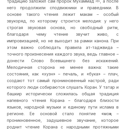
традицию заложил сам пророк Мухаммад ﷺ, а после
него продолжили сподвижники и праведники. В
основе такого чтения лежит макам – особый
звукоряд, по которому строится мелодия: у него
строгая звуковая основа, но свободный ритм,
благодаря чему чтение звучит живо, с
импровизацией, но не выходит за рамки канона. При
этом важно соблюдать правила ат-таджвида –
точного произнесения каждого звука, ведь главное –
донести Слово Всевышнего без искажений.
Мелодичная сторона не менее важна: такие
состояния, как «хузн» – печаль, и «бука» – плач,
создают тот самый проникновенный настрой, ради
которого люди собираются слушать Коран. У татар и
башкир исторически сложилась общая традиция
напевного чтения Корана – благодаря близости
языков, народной музыки и единому пути ислама в
регионе. Ее основой стало понятие «моң» –
проникновенное, задушевное звучание, которое
роднит чтение Корана с народными протяжными