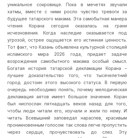
уникальное сокровище. Пока в мечетях звучали
хатмы, вместе с ними росло чувство тревоги за
будущее татарского макама. Эта самобытная манера
чтения Корана сегодня оказалась на грани
исчезновения. Когда наследие оказывается под
угрозой, острее ощущается его истинная ценность.
Тот факт, что Казань объявлена культурной столицей
исламского мира 2026 года, придает задаче
возрождения самобытного макама особый смысл.
Богатая история татарской декламации Корана –
лучшее доказательство того, что тысячелетний
город достоин этого высокого статуса. В первую
очередь необходимо понять, почему мелодическая
декламация аятов имеет большое значение. Коран
был ниспослан пятнадцать веков назад для того,
чтобы люди читали его, изучали и жили по нему. И
читать Всевышний заповедал нараспев, красивым
проникновенным голосом: так слова легче пропустить
через сердце, прочувствовать до слез. Эту