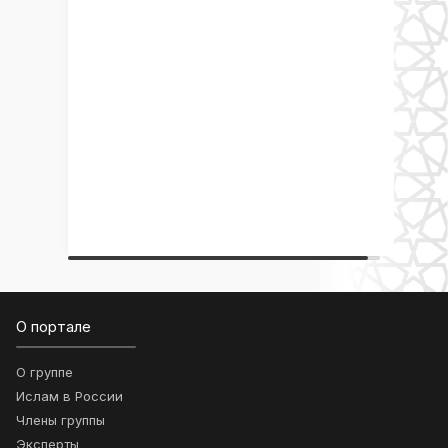
О портале
О группе
Ислам в России
Члены группы
Эксперты