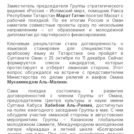
Заместитель председателя Группы стратегического
видения «Россия – Исламский мир», помощник Раиса
Республики Татарстан
Марат Гатин
посетил Маскат с
рабочей поездкой. По её итогам Россия и Оман
наметили совместные проекты сразу по нескольким
направлениям – от образования и молодёжной
дипломатии до партнёрского финансирования.
Ключевым результатом стала договорённость о
языковой стажировке для специалистов по
арабскому языку из Татарстана: она пройдёт в
Султанате Оман с 25 октября по 11 декабря. Сейчас
формируется список кандидатов, которых
протестирует и отберёт оманская сторона. Этот
вопрос обсуждался на встрече с представителем
Министерства по делам религий и вакфов Омана
Мухаммедом Аль-Малики.
Сама поездка состоялась в развитие
договорённостей с членом Группы от Омана,
председателем Центра культуры и науки имени
Султана Кабуса
Хабибом Аль-Риями,
достигнутых
на полях ежегодного заседания Группы в мае. С ним
обсудили участие оманской стороны в августовских
мероприятиях Группы – Казанском глобальном
молодёжном саммите, Международном молодёжном
лагере «Аркадаш» и летней школе «Болгарский
диалог культур». При его же содействии прошли