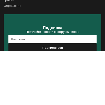
Обращения
Подписка
Получайте новости о сотрудничестве
Подписаться
Политика конфиденциальности
Условия использования
Сделано в ACRELIS
© 2026 Группа стратегического видения «Россия – Исламский мир»