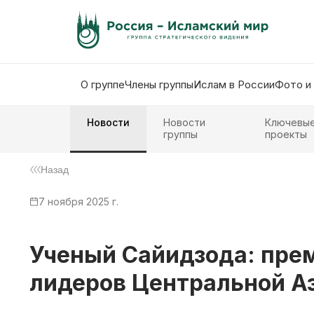
О группе
Члены группы
Ислам в России
Фото и
Новости
Новости
Ключевы
группы
проекты
Назад
7 ноября 2025 г.
Ученый Сайидзода: пре
лидеров Центральной А