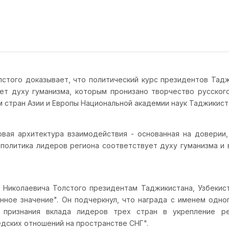
ого доказывает, что политический курс президентов Таджи
т духу гуманизма, которым пронизано творчество русского
стран Азии и Европы Национальной академии наук Таджикиста
вая архитектура взаимодействия - основанная на доверии,
политика лидеров региона соответствует духу гуманизма и 
Николаевича Толстого президентам Таджикистана, Узбекист
онное значение". Он подчеркнул, что награда с именем одн
 признания вклада лидеров трех стран в укрепление ре
дских отношений на пространстве СНГ".