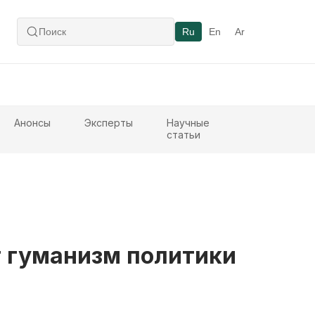
Ru
En
Ar
Анонсы
Эксперты
Научные
статьи
т гуманизм политики