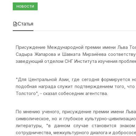
НОВОСТИ
Статья
Присуждение Международной премии имени Льва Толст
Садыра Жапарова и Шавката Мирзиёева соответствуе
заведующий отделом СНГ Института изучения проблем 
"Для Центральной Азии, где сегодня формируется но
подобная награда служит подтверждением того, что 
Толстого", - сказал собеседник агентства.
По мнению ученого, присуждение премии имени Льва 
символическое, но и глубокое культурно-цивилизаци
литературы, "в данном случае становится знаком
сотрудничества, межкультурного диалога и добрососе