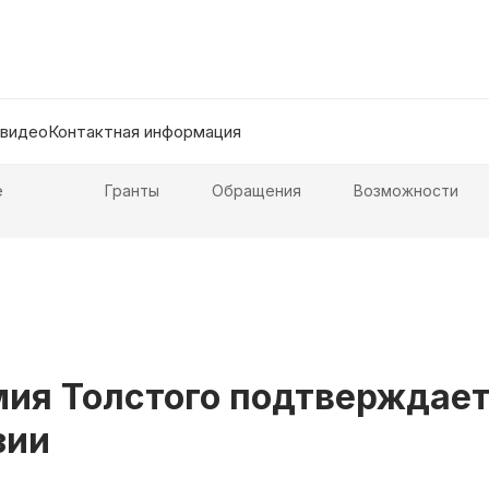
 видео
Контактная информация
е
Гранты
Обращения
Возможности
мия Толстого подтверждае
зии