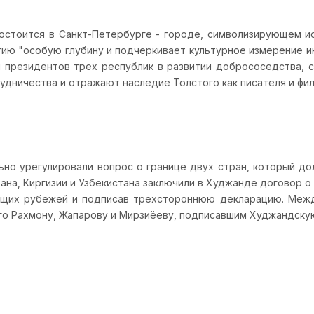
остоится в Санкт-Петербурге - городе, символизирующем и
тию "особую глубину и подчеркивает культурное измерение и
й президентов трех республик в развитии добрососедства, 
удничества и отражают наследие Толстого как писателя и фил
льно урегулировали вопрос о границе двух стран, который д
ана, Киргизии и Узбекистана заключили в Худжанде договор о
щих рубежей и подписав трехстороннюю декларацию. Межд
о Рахмону, Жапарову и Мирзиёеву, подписавшим Худжандску