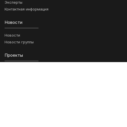
Эксперты
Контактная информация
Новости
Новости
Новости группы
Проекты
Ключевые проекты
Возможности
Анонсы
Научные статьи
Гранты
Обращения