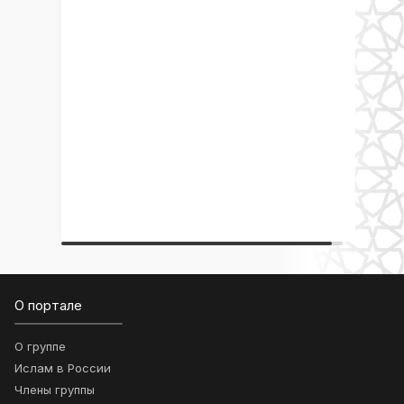
О портале
О группе
Ислам в России
Члены группы