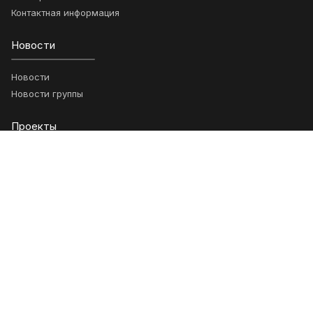
Контактная информация
Новости
Новости
Новости группы
Проекты
Ключевые проекты
Возможности
Анонсы
Научные статьи
Гранты
Обращения
Подписка