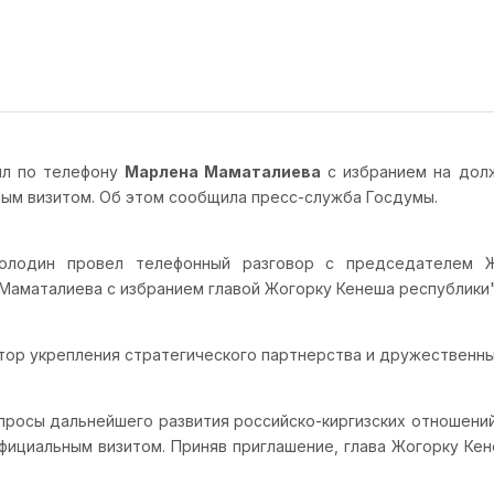
л по телефону
Марлена Маматалиева
с избранием на дол
ьным визитом. Об этом сообщила пресс-служба Госдумы.
олодин провел телефонный разговор с председателем Ж
аматалиева с избранием главой Жогорку Кенеша республики",
ктор укрепления стратегического партнерства и дружественны
просы дальнейшего развития российско-киргизских отношени
фициальным визитом. Приняв приглашение, глава Жогорку Ке