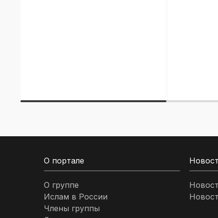
О портале
Новос
О группе
Новос
Ислам в России
Новост
Члены группы