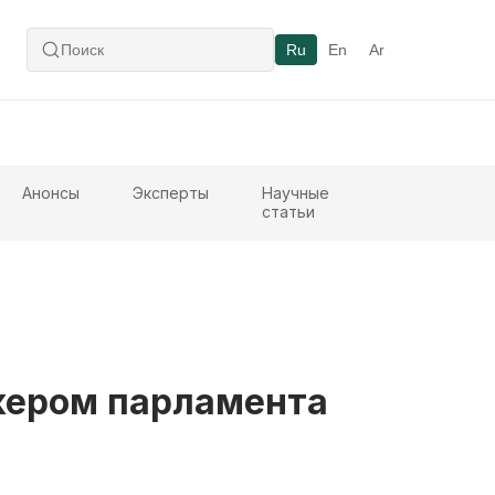
Ru
En
Ar
Анонсы
Эксперты
Научные
статьи
кером парламента