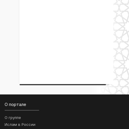
О портале
О группе
Ислам в России