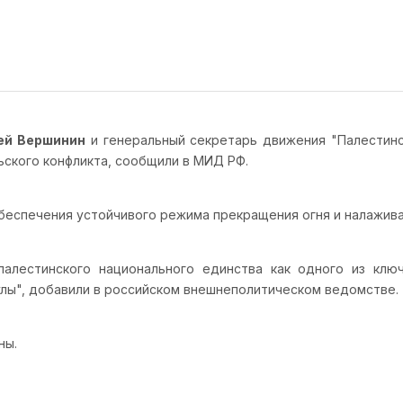
ей Вершинин
и генеральный секретарь движения "Палестинс
ьского конфликта, сообщили в МИД РФ.
обеспечения устойчивого режима прекращения огня и налажив
алестинского национального единства как одного из ключ
лы", добавили в российском внешнеполитическом ведомстве.
ны.