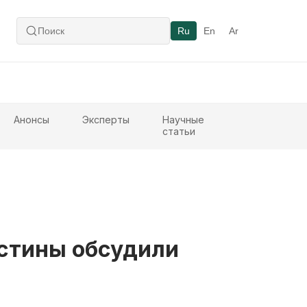
Ru
En
Ar
Анонсы
Эксперты
Научные
статьи
естины обсудили