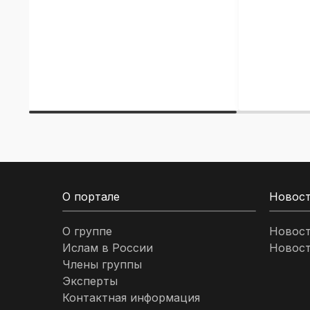
О портале
Новос
О группе
Новос
Ислам в России
Новост
Члены группы
Эксперты
Контактная информация