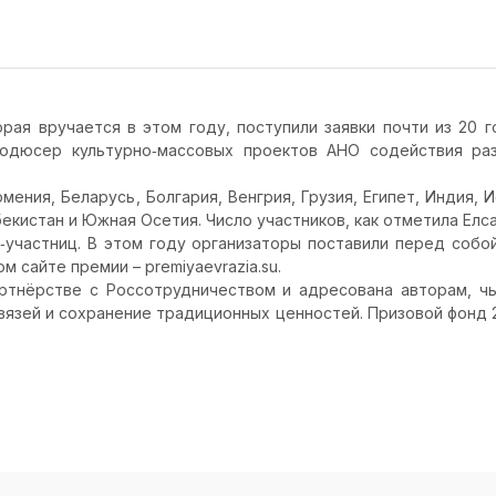
рая вручается в этом году, поступили заявки почти из 20 
родюсер культурно‑массовых проектов АНО содействия ра
рмения, Беларусь, Болгария, Венгрия, Грузия, Египет, Индия, 
бекистан и Южная Осетия. Число участников, как отметила Ел
н‑участниц. В этом году организаторы поставили перед собо
 сайте премии – premiyaevrazia.su.
ртнёрстве с Россотрудничеством и адресована авторам, чь
язей и сохранение традиционных ценностей. Призовой фонд 20